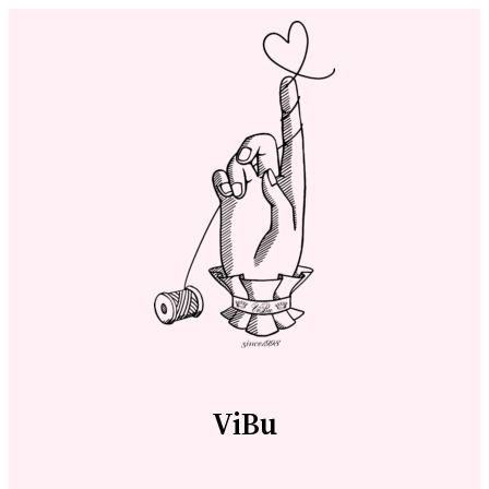
内
容
を
ス
キ
ッ
プ
ViBu