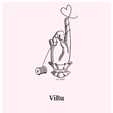
内
容
を
ス
キ
ッ
プ
ViBu