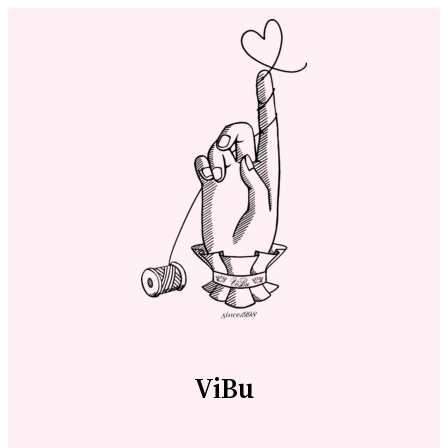
内
容
を
ス
キ
ッ
プ
ViBu