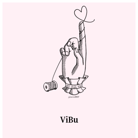
内
容
を
ス
キ
ッ
プ
ViBu